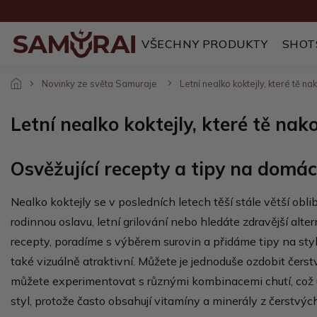
Přejít
na
obsah
VŠECHNY PRODUKTY
SHOT
Novinky ze světa Samuraje
Letní nealko koktejly, které tě n
Letní nealko koktejly, které tě na
Osvěžující recepty a tipy na domác
Nealko koktejly se v posledních letech těší stále větší obli
rodinnou oslavu, letní grilování nebo hledáte zdravější alt
recepty, poradíme s výběrem surovin a přidáme tipy na stylo
také vizuálně atraktivní. Můžete je jednoduše ozdobit čerst
můžete experimentovat s různými kombinacemi chutí, což umo
styl, protože často obsahují vitamíny a minerály z čerstvých