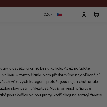
CZK
hutný a osvěžující drink bez alkoholu. Ať už pořádáte
vnou volbou. V tomto článku vám představíme nejoblíbenější
 všech věkových kategorií, protože jsou nejen chutné, ale
dou slavnostní příležitost. Navíc při jejich přípravě
é jsou skvělou volbou pro ty, kteří dbají na zdravý životní