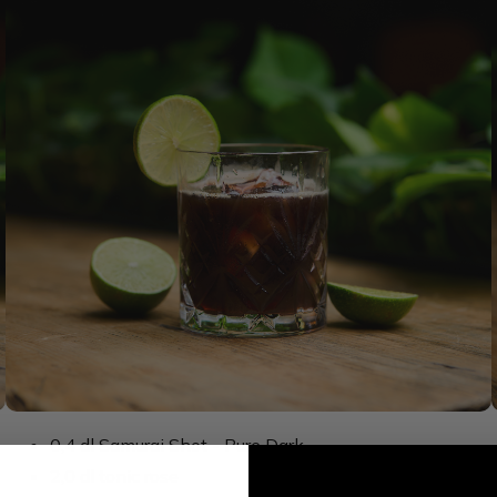
0,4 dl Samurai Shot - Pure Dark
2,0 dl tonic rose