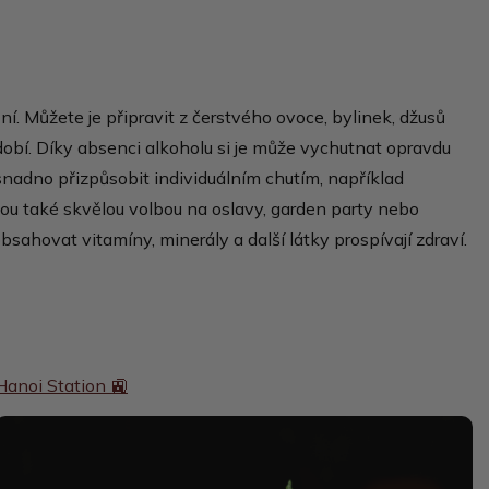
ní. Můžete je připravit z čerstvého ovoce, bylinek, džusů
obí. Díky absenci alkoholu si je může vychutnat opravdu
snadno přizpůsobit individuálním chutím, například
ou také skvělou volbou na oslavy, garden party nebo
sahovat vitamíny, minerály a další látky prospívají zdraví.
Hanoi Station 🚉