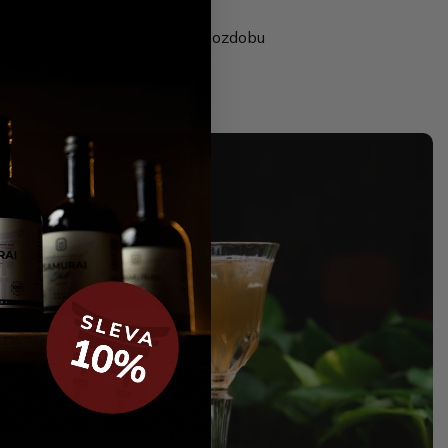
2,0 dl soda
Led a plátek limetky na ozdobu
Just Samba 💃