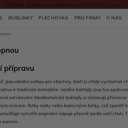
DOPRAVA ZDARMA na objednávky nad 2000 Kč do 15kg
S
BUBLINKY
PLECHOVKA
PRO FIRMY
O NÁS
akopnou
kopnou
í přípravu
bě. Jsou ideální volbou pro všechny, kteří si chtějí vychutnat c
ernativu k tradičním koktejlům, nealko koktejly jsou tou sprá
vé servírování. Nealkoholické koktejly si získávají příznivce
vým ovocem, lístky máty nebo barevnými brčky, což zpestří kaž
žňuje vytvořit originální nápoje přesně podle vaší chuti. Tak
 surovin.