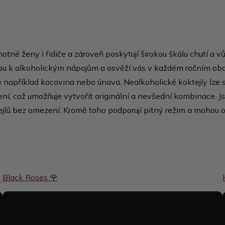
otné ženy i řidiče a zároveň poskytují širokou škálu chutí a vů
ivou k alkoholickým nápojům a osvěží vás v každém ročním obd
 například kocovina nebo únava. Nealkoholické koktejly lze 
í, což umožňuje vytvořit originální a nevšední kombinace. Js
ejlů bez omezení. Kromě toho podporují pitný režim a mohou ob
Black Roses 🌹