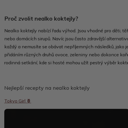
Proč zvolit nealko koktejly?
Nealko koktejly nabízí řadu výhod. Jsou vhodné pro děti, těh
nebo domácích sirupů. Navíc jsou často zdravější alternat
každý a nemusíte se obávat nepříjemných následků, jako je
přidáním různých druhů ovoce, zeleniny nebo dokonce kořen
rodinná setkání, kde si hosté mohou užít pestrý výběr kokt
Nejlepší recepty na nealko koktejly
Tokyo Girl 🍍