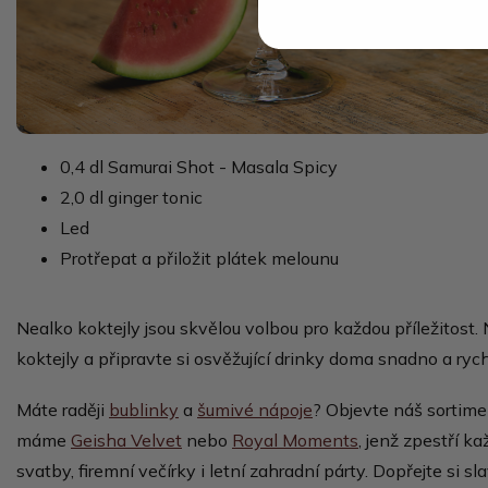
0,4 dl Samurai Shot - Masala Spicy
2,0 dl ginger tonic
Led
Protřepat a přiložit plátek melounu
Nealko koktejly jsou skvělou volbou pro každou příležitost
koktejly a připravte si osvěžující drinky doma snadno a rych
Máte raději
bublinky
a
šumivé nápoje
?
Objevte náš sortimen
máme
Geisha Velvet
nebo
Royal Moments
, jenž zpestří k
svatby, firemní večírky i letní zahradní párty. Dopřejte si sl