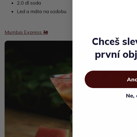
2,0 dl soda
Led a máta na ozdobu
Mumbai Express 🚂
Chceš sle
první ob
Ano
Ne, 