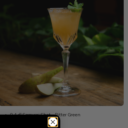
0,4 dl Samurai Shot - Bitter Green
0,4 dl hruškový džus