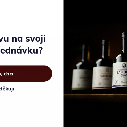
Led, limetka
Golden Milk 🥛
vu na svoji
jednávku?
, chci
děkuji