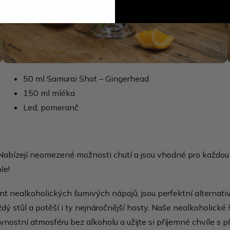
50 ml Samurai Shot – Gingerhead
150 ml mléka
Led, pomeranč
. Nabízejí neomezené možnosti chutí a jsou vhodné pro každou 
le!
t nealkoholických šumivých nápojů, jsou perfektní alternativo
aždý stůl a potěší i ty nejnáročnější hosty. Naše nealkoholické
avnostní atmosféru bez alkoholu a užijte si příjemné chvíle s př