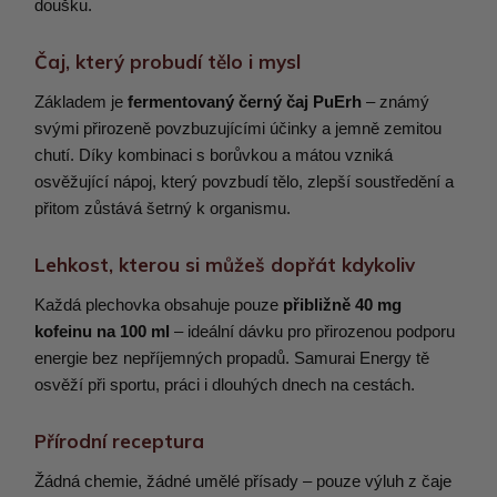
doušku.
Čaj, který probudí tělo i mysl
Základem je
fermentovaný černý čaj PuErh
– známý
svými přirozeně povzbuzujícími účinky a jemně zemitou
chutí. Díky kombinaci s borůvkou a mátou vzniká
osvěžující nápoj, který povzbudí tělo, zlepší soustředění a
přitom zůstává šetrný k organismu.
Lehkost, kterou si můžeš dopřát kdykoliv
Každá plechovka obsahuje pouze
přibližně 40 mg
kofeinu na 100 ml
– ideální dávku pro přirozenou podporu
energie bez nepříjemných propadů. Samurai Energy tě
osvěží při sportu, práci i dlouhých dnech na cestách.
Přírodní receptura
Žádná chemie, žádné umělé přísady – pouze výluh z čaje