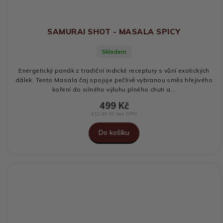
SAMURAI SHOT - MASALA SPICY
Skladem
Energetický panák z tradiční indické receptury s vůní exotických
dálek. Tento Masala čaj spojuje pečlivě vybranou směs hřejivého
koření do silného výluhu plného chuti a...
499 Kč
412,40 Kč bez DPH
Do košíku