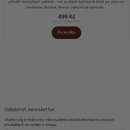
přináší komplexní zážitek – od suchých bylinných tónů po jemnou
medovou dochuť, kterou zakončuje výrazné...
499 Kč
412,40 Kč bez DPH
Do košíku
Z
á
p
a
t
í
Odebírat newsletter
Vložte svůj e-mail a my vám budeme zasílat informace o nových
produktech na našem e-shopu.