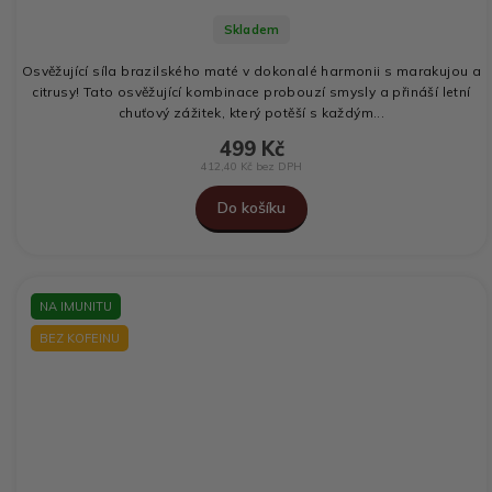
Skladem
Osvěžující síla brazilského maté v dokonalé harmonii s marakujou a
citrusy! Tato osvěžující kombinace probouzí smysly a přináší letní
chuťový zážitek, který potěší s každým...
499 Kč
412,40 Kč bez DPH
Do košíku
NA IMUNITU
BEZ KOFEINU