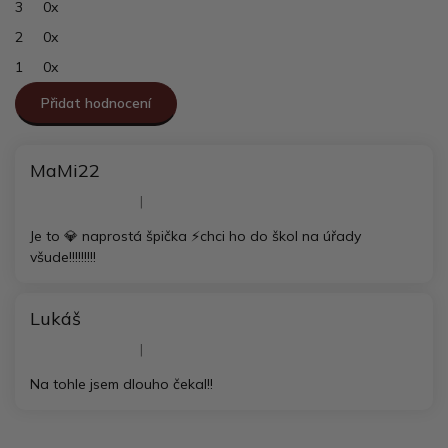
3
0x
2
0x
1
0x
Přidat hodnocení
V
ý
MaMi22
p
i
Hodnocení produktu je 5 z 5 hvězdiček.
|
s
h
Je to 💎 naprostá špička ⚡chci ho do škol na úřady
o
všude!!!!!!!!!
d
n
o
Lukáš
c
Hodnocení produktu je 5 z 5 hvězdiček.
e
|
n
í
Na tohle jsem dlouho čekal!!