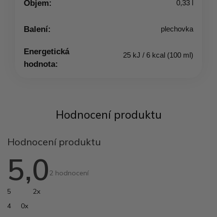
Objem:
0,33 l
Balení:
plechovka
Energetická
25 kJ / 6 kcal (100 ml)
hodnota:
Hodnocení produktu
5,0
Průměrné
hodnocení
produktu
2 hodnocení
je
5,0
5
2x
z
5
hvězdiček.
4
0x