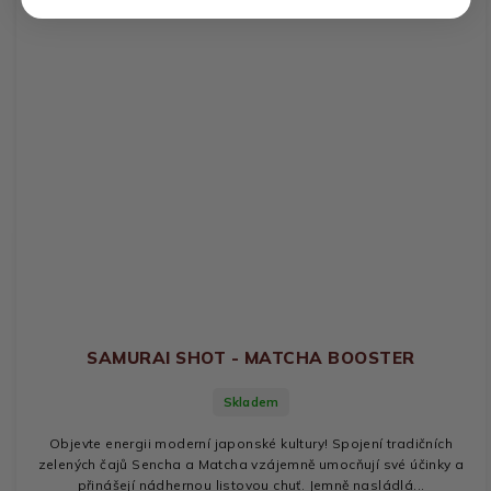
SAMURAI SHOT - MATCHA BOOSTER
Skladem
Objevte energii moderní japonské kultury! Spojení tradičních
zelených čajů Sencha a Matcha vzájemně umocňují své účinky a
přinášejí nádhernou listovou chuť. Jemně nasládlá...