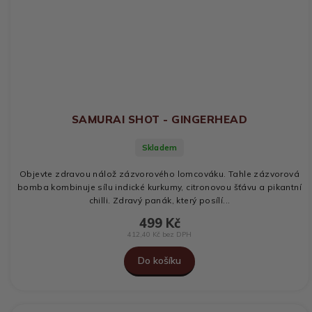
SAMURAI SHOT - GINGERHEAD
Skladem
Objevte zdravou nálož zázvorového lomcováku. Tahle zázvorová
bomba kombinuje sílu indické kurkumy, citronovou šťávu a pikantní
chilli. Zdravý panák, který posílí...
499 Kč
412,40 Kč bez DPH
Do košíku