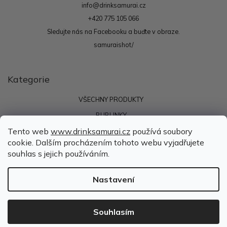
info
@
drinksamurai.cz
+420 775 105 066
Sledujte nás na Facebooku a buďte v obraze.
samuraishot/
Kategorie
VŠECHNY PRODUKTY
BUBLINKY
Tento web
www.drinksamurai.cz
používá soubory
PLECHOVKA
cookie. Dalším procházením tohoto webu vyjadřujete
SHOTS
souhlas s jejich používáním.
Nastavení
Copyright 2026
SAMURAI SHOT s.r.o.
. Všechna práva
Souhlasím
vyhrazena.