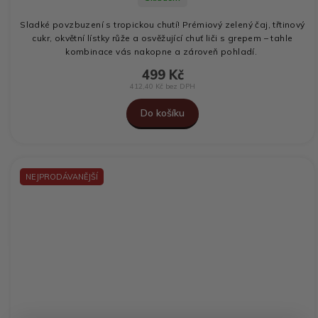
Sladké povzbuzení s tropickou chutí! Prémiový zelený čaj, třtinový
cukr, okvětní lístky růže a osvěžující chuť liči s grepem – tahle
kombinace vás nakopne a zároveň pohladí.
499 Kč
412,40 Kč bez DPH
Do košíku
NEJPRODÁVANĚJŠÍ