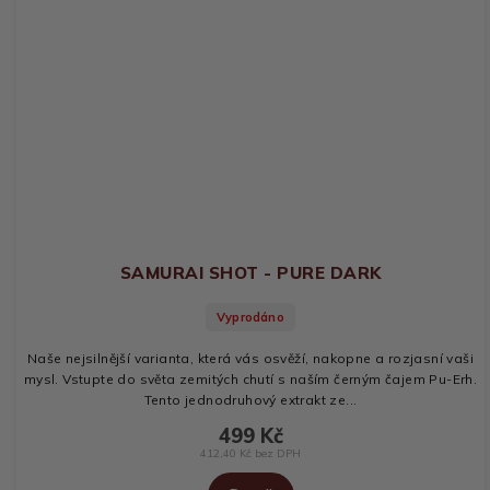
SAMURAI SHOT - PURE DARK
Vyprodáno
Naše nejsilnější varianta, která vás osvěží, nakopne a rozjasní vaši
mysl. Vstupte do světa zemitých chutí s naším černým čajem Pu-Erh.
Tento jednodruhový extrakt ze...
499 Kč
412,40 Kč bez DPH